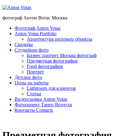
фотограф Антон Вотас Москва
Фотограф Anton Votas
Anton Votas Portfolio
Архитектура интерьер объекты
Свадьбы
Студийное фото
Бизнес портрет Москва фотограф
Предметная фотография
Food фотография
Портрет
Детское фото
Цены на работы
Lightroom для клиентов
Статьи
Видеосъемка Anton Votas
Фотопроект Танец Воздуха
Контакты Contacts
Предметная фотография