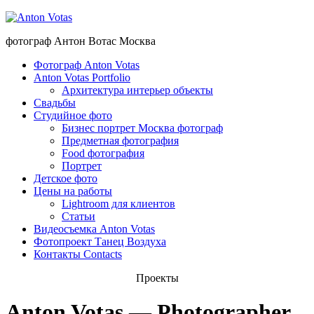
фотограф Антон Вотас Москва
Фотограф Anton Votas
Anton Votas Portfolio
Архитектура интерьер объекты
Свадьбы
Студийное фото
Бизнес портрет Москва фотограф
Предметная фотография
Food фотография
Портрет
Детское фото
Цены на работы
Lightroom для клиентов
Статьи
Видеосъемка Anton Votas
Фотопроект Танец Воздуха
Контакты Contacts
Проекты
Anton Votas — Photographer