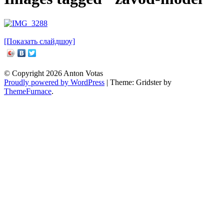
[Показать слайдшоу]
Post
© Copyright 2026 Anton Votas
navigation
Proudly powered by WordPress
|
Theme: Gridster by
ThemeFurnace
.