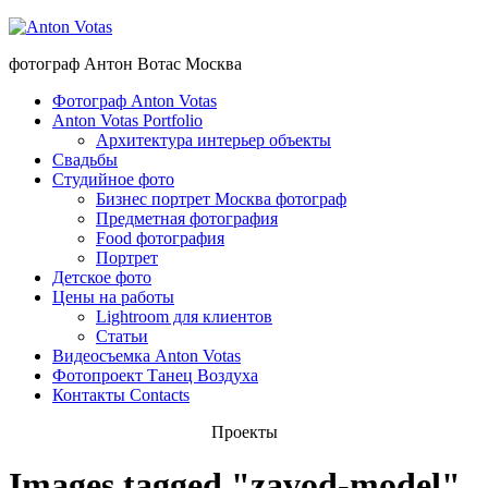
фотограф Антон Вотас Москва
Фотограф Anton Votas
Anton Votas Portfolio
Архитектура интерьер объекты
Свадьбы
Студийное фото
Бизнес портрет Москва фотограф
Предметная фотография
Food фотография
Портрет
Детское фото
Цены на работы
Lightroom для клиентов
Статьи
Видеосъемка Anton Votas
Фотопроект Танец Воздуха
Контакты Contacts
Проекты
Images tagged "zavod-model"