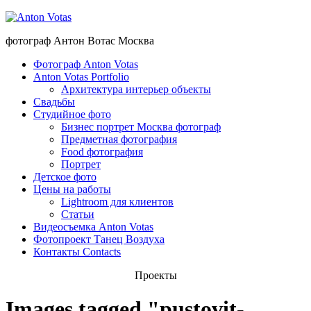
фотограф Антон Вотас Москва
Фотограф Anton Votas
Anton Votas Portfolio
Архитектура интерьер объекты
Свадьбы
Студийное фото
Бизнес портрет Москва фотограф
Предметная фотография
Food фотография
Портрет
Детское фото
Цены на работы
Lightroom для клиентов
Статьи
Видеосъемка Anton Votas
Фотопроект Танец Воздуха
Контакты Contacts
Проекты
Images tagged "pustovit-