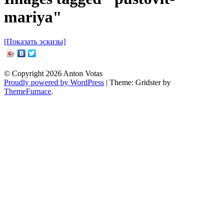
mariya"
[Показать эскизы]
Post
© Copyright 2026 Anton Votas
navigation
Proudly powered by WordPress
|
Theme: Gridster by
ThemeFurnace
.