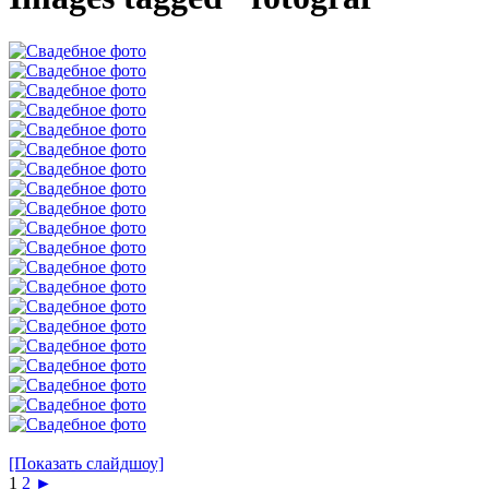
[Показать слайдшоу]
1
2
►