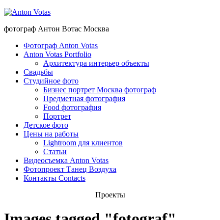
фотограф Антон Вотас Москва
Фотограф Anton Votas
Anton Votas Portfolio
Архитектура интерьер объекты
Свадьбы
Студийное фото
Бизнес портрет Москва фотограф
Предметная фотография
Food фотография
Портрет
Детское фото
Цены на работы
Lightroom для клиентов
Статьи
Видеосъемка Anton Votas
Фотопроект Танец Воздуха
Контакты Contacts
Проекты
Images tagged "fotograf"