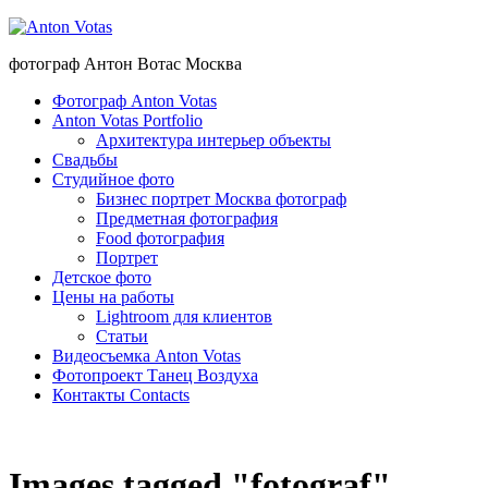
фотограф Антон Вотас Москва
Фотограф Anton Votas
Anton Votas Portfolio
Архитектура интерьер объекты
Свадьбы
Студийное фото
Бизнес портрет Москва фотограф
Предметная фотография
Food фотография
Портрет
Детское фото
Цены на работы
Lightroom для клиентов
Статьи
Видеосъемка Anton Votas
Фотопроект Танец Воздуха
Контакты Contacts
Images tagged "fotograf"