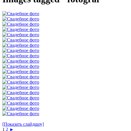
[Показать слайдшоу]
1
2
►