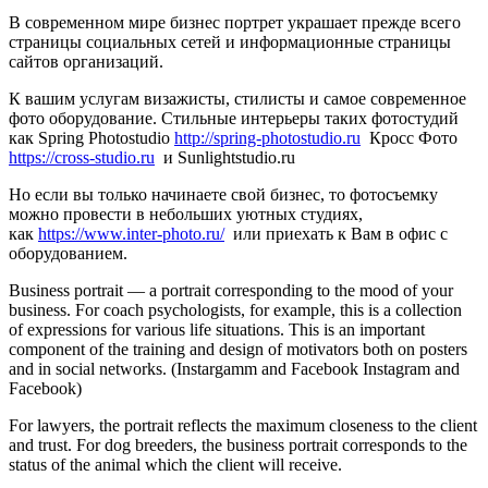
В современном мире бизнес портрет украшает прежде всего
страницы социальных сетей и информационные страницы
сайтов организаций.
К вашим услугам визажисты, стилисты и самое современное
фото оборудование. Стильные интерьеры таких фотостудий
как Spring Photostudio
http://spring-photostudio.ru
Кросс Фото
https://cross-studio.ru
и Sunlightstudio.ru
Но если вы только начинаете свой бизнес, то фотосъемку
можно провести в небольших уютных студиях,
как
https://www.inter-photo.ru/
или приехать к Вам в офис с
оборудованием.
Business portrait — a portrait corresponding to the mood of your
business. For coach psychologists, for example, this is a collection
of expressions for various life situations. This is an important
component of the training and design of motivators both on posters
and in social networks. (Instargamm and Facebook Instagram and
Facebook)
For lawyers, the portrait reflects the maximum closeness to the client
and trust. For dog breeders, the business portrait corresponds to the
status of the animal which the client will receive.